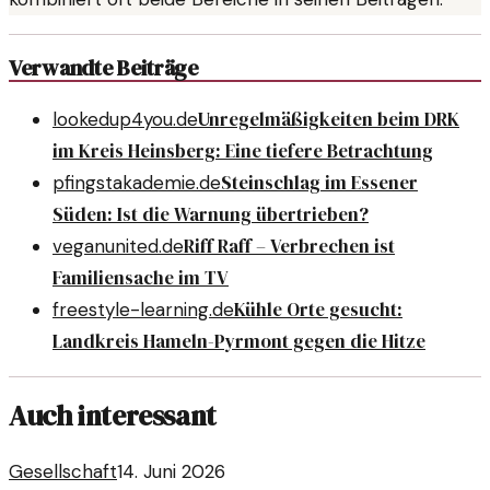
Verwandte Beiträge
Unregelmäßigkeiten beim DRK
lookedup4you.de
im Kreis Heinsberg: Eine tiefere Betrachtung
Steinschlag im Essener
pfingstakademie.de
Süden: Ist die Warnung übertrieben?
Riff Raff – Verbrechen ist
veganunited.de
Familiensache im TV
Kühle Orte gesucht:
freestyle-learning.de
Landkreis Hameln-Pyrmont gegen die Hitze
Auch interessant
Gesellschaft
14. Juni 2026