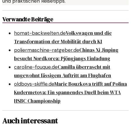
und praktischen Reisetipps.
Verwandte Beiträge
Volkswagen und die
homat-backwelten.de
Transformation der Mobilität durch KI
Chinas Xi Jinping
poliermaschine-ratgeber.de
besucht Nordkorea: Pjöngjangs Einladung
Camilla überrascht mit
caroline-fouque.de
ungewohnt lässigem Auftritt am Flughafen
Marie Bouzkova trifft auf Polina
oldboys-skiffle.de
Kudermetova: Ein spannendes Duell beim WTA
HSBC Championship
Auch interessant