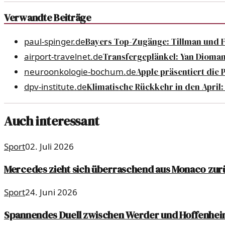
Verwandte Beiträge
paul-spinger.de
Bayers Top-Zugänge: Tillman und 
airport-travelnet.de
Transfergeplänkel: Yan Dioman
neuroonkologie-bochum.de
Apple präsentiert die 
dpv-institute.de
Klimatische Rückkehr in den April:
Auch interessant
Sport
02. Juli 2026
Mercedes zieht sich überraschend aus Monaco zur
Sport
24. Juni 2026
Spannendes Duell zwischen Werder und Hoffenhe