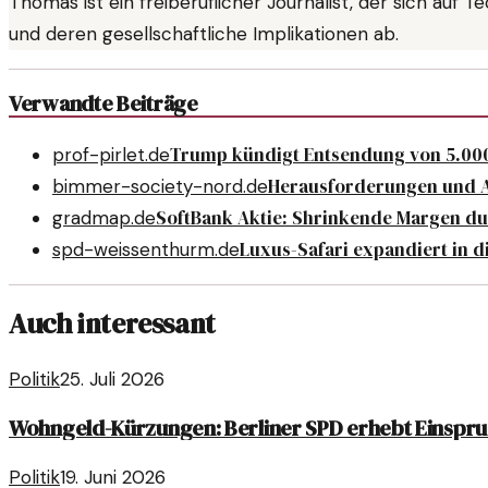
Thomas ist ein freiberuflicher Journalist, der sich auf T
und deren gesellschaftliche Implikationen ab.
Verwandte Beiträge
Trump kündigt Entsendung von 5.000
prof-pirlet.de
Herausforderungen und A
bimmer-society-nord.de
SoftBank Aktie: Shrinkende Margen d
gradmap.de
Luxus-Safari expandiert in d
spd-weissenthurm.de
Auch interessant
Politik
25. Juli 2026
Wohngeld-Kürzungen: Berliner SPD erhebt Einspr
Politik
19. Juni 2026