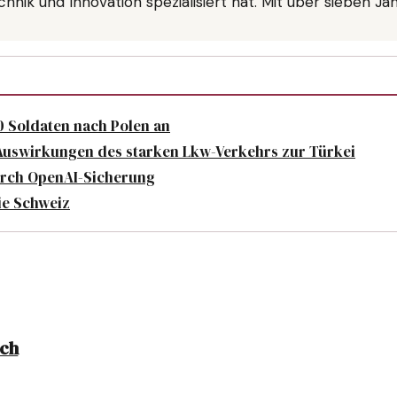
echnik und Innovation spezialisiert hat. Mit über sieben J
 Soldaten nach Polen an
uswirkungen des starken Lkw-Verkehrs zur Türkei
urch OpenAI-Sicherung
ie Schweiz
uch