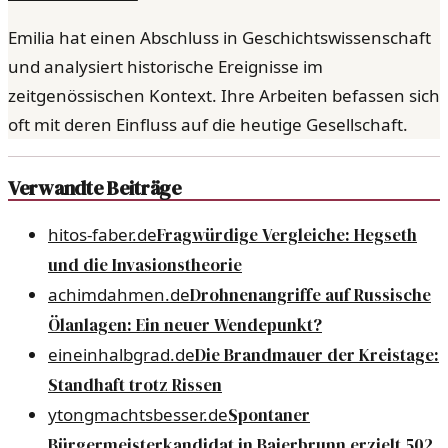
Emilia hat einen Abschluss in Geschichtswissenschaft
und analysiert historische Ereignisse im
zeitgenössischen Kontext. Ihre Arbeiten befassen sich
oft mit deren Einfluss auf die heutige Gesellschaft.
Verwandte Beiträge
hitos-faber.de
Fragwürdige Vergleiche: Hegseth
und die Invasionstheorie
achimdahmen.de
Drohnenangriffe auf Russische
Ölanlagen: Ein neuer Wendepunkt?
eineinhalbgrad.de
Die Brandmauer der Kreistage:
Standhaft trotz Rissen
ytongmachtsbesser.de
Spontaner
Bürgermeisterkandidat in Baierbrunn erzielt 502